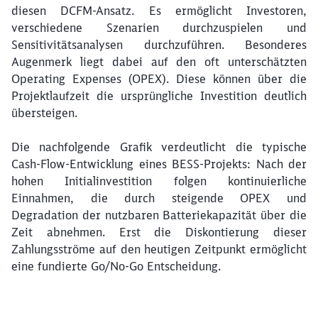
Schließen
diesen DCFM-Ansatz. Es ermöglicht Investoren,
Möchten Sie zu
weitergeleitet
verschiedene Szenarien durchzuspielen und
werden?
Sensitivitätsanalysen durchzuführen. Besonderes
Augenmerk liegt dabei auf den oft unterschätzten
Abbrechen
Weiter
Operating Expenses (OPEX). Diese können über die
Projektlaufzeit die ursprüngliche Investition deutlich
übersteigen.
Die nachfolgende Grafik verdeutlicht die typische
Cash-Flow-Entwicklung eines BESS-Projekts: Nach der
hohen Initialinvestition folgen kontinuierliche
Einnahmen, die durch steigende OPEX und
Degradation der nutzbaren Batteriekapazität über die
Zeit abnehmen. Erst die Diskontierung dieser
Zahlungsströme auf den heutigen Zeitpunkt ermöglicht
eine fundierte Go/No-Go Entscheidung.