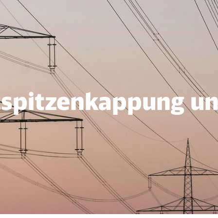
ng
tspitzenkappung un