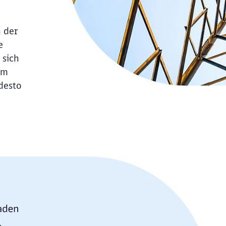
 der
e
 sich
im
 desto
Schl
Möchten Sie zu
weitergeleitet werden?
Abbrechen
Weiter