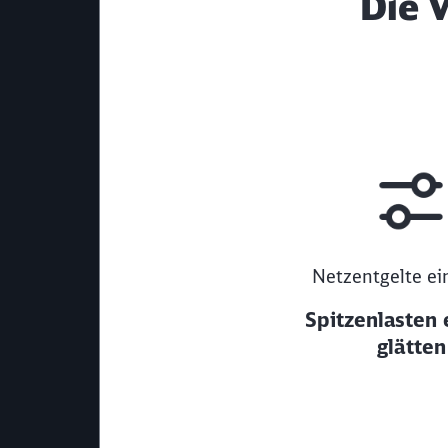
Die 
Netzentgelte ei
Spitzenlasten 
glätten
Netzentgelte einsparen Spitzenlasten effe