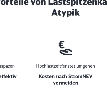
Vorteile von Lastspitzen
Atypik
nsparen
Hochlastzeitfenster umgehen
effektiv
Kosten nach StromNEV
vermeiden
ktiv glätten