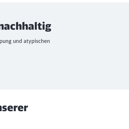
nachhaltig
appung und atypischen
serer