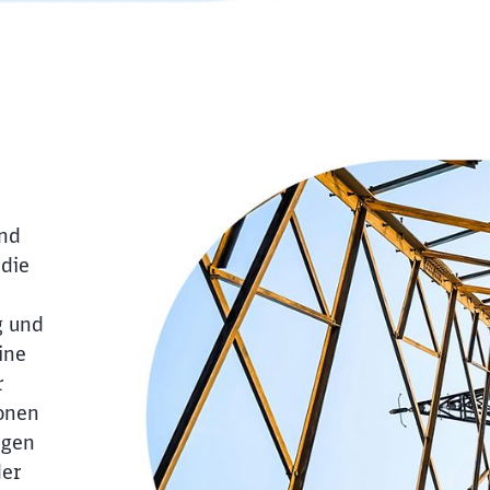
ind
 die
g und
ine
r
ionen
ngen
der