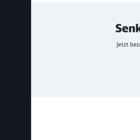
Hochlastzeitfenster umgehen Kosten na
Wettbewerbsfähigkeit stärken Fixkosten 
Senk
Jetzt be